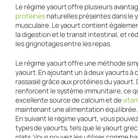
Le régime yaourt offre plusieurs avanta
protéines
naturelles présentes dans le y
musculaire. Le yaourt contient égalemen
la digestion et le transit intestinal, et 
les grignotages entre les repas.
Le régime yaourt offre une méthode sim
yaourt. En ajoutant un à deux yaourts à 
rassasié grâce aux protéines du yaourt. D
renforcent le système immunitaire, ce q
excellente source de calcium et de
vita
maintenant une alimentation équilibrée.
En suivant le régime yaourt, vous pouvez
types de yaourts, tels que le yaourt grec
plats. Vous pouvez les utiliser comme ba