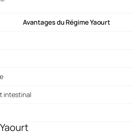
Avantages du Régime Yaourt
re
t intestinal
 Yaourt