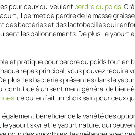
ges pour ceux qui veulent
perdre du poids
. Gr
aourt, il permet de perdre de la masse graiss
t des bactéries et des lactobacilles qui renf
réduisent les ballonnements. De plus, le yaourt 
ple et pratique pour perdre du poids tout en
chaque repas principal, vous pouvez réduire v
e plus, les bactéries présentes dans le yaourt
ui contribue à un sentiment général de bien-ê
mines
, ce qui en fait un choix sain pour ceux 
 également bénéficier de la variété des option
, le yaourt skyr et le yaourt nature, qui peuve
se pour des smoothies, les mélanger avec des f