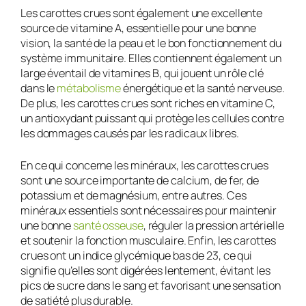
Les carottes crues sont également une excellente
source de vitamine A, essentielle pour une bonne
vision, la santé de la peau et le bon fonctionnement du
système immunitaire. Elles contiennent également un
large éventail de vitamines B, qui jouent un rôle clé
dans le
métabolisme
énergétique et la santé nerveuse.
De plus, les carottes crues sont riches en vitamine C,
un antioxydant puissant qui protège les cellules contre
les dommages causés par les radicaux libres.
En ce qui concerne les minéraux, les carottes crues
sont une source importante de calcium, de fer, de
potassium et de magnésium, entre autres. Ces
minéraux essentiels sont nécessaires pour maintenir
une bonne
santé osseuse
, réguler la pression artérielle
et soutenir la fonction musculaire. Enfin, les carottes
crues ont un indice glycémique bas de 23, ce qui
signifie qu’elles sont digérées lentement, évitant les
pics de sucre dans le sang et favorisant une sensation
de satiété plus durable.