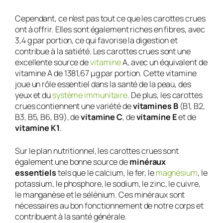
Cependant, ce n’est pas tout ce que les carottes crues
ont à offrir. Elles sont également riches en fibres, avec
3,4 g par portion, ce qui favorise la digestion et
contribue à la satiété. Les carottes crues sont une
excellente source de
vitamine
A, avec un équivalent de
vitamine A de 1381,67 µg par portion. Cette vitamine
joue un rôle essentiel dans la santé de la peau, des
yeux et du
système immunitaire
. De plus, les carottes
crues contiennent une variété de
vitamines B
(B1, B2,
B3, B5, B6, B9), de
vitamine C
, de
vitamine E
et de
vitamine K1
.
Sur le plan nutritionnel, les carottes crues sont
également une bonne source de
minéraux
essentiels
tels que le calcium, le fer, le
magnésium
, le
potassium, le phosphore, le sodium, le zinc, le cuivre,
le manganèse et le sélénium. Ces minéraux sont
nécessaires au bon fonctionnement de notre corps et
contribuent à la santé générale.