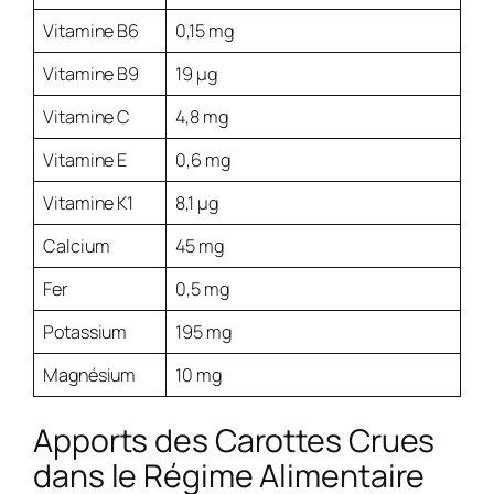
Vitamine B6
0,15 mg
Vitamine B9
19 µg
Vitamine C
4,8 mg
Vitamine E
0,6 mg
Vitamine K1
8,1 µg
Calcium
45 mg
Fer
0,5 mg
Potassium
195 mg
Magnésium
10 mg
Apports des Carottes Crues
dans le Régime Alimentaire