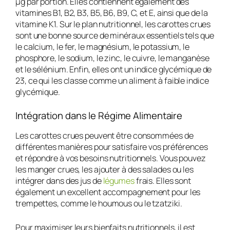
µg par portion. Elles contiennent également des
vitamines B1, B2, B3, B5, B6, B9, C, et E, ainsi que de la
vitamine K1. Sur le plan nutritionnel, les carottes crues
sont une bonne source de minéraux essentiels tels que
le calcium, le fer, le magnésium, le potassium, le
phosphore, le sodium, le zinc, le cuivre, le manganèse
et le sélénium. Enfin, elles ont un indice glycémique de
23, ce qui les classe comme un aliment à faible indice
glycémique.
Intégration dans le Régime Alimentaire
Les carottes crues peuvent être consommées de
différentes manières pour satisfaire vos préférences
et répondre à vos besoins nutritionnels. Vous pouvez
les manger crues, les ajouter à des salades ou les
intégrer dans des jus de
légumes
frais. Elles sont
également un excellent accompagnement pour les
trempettes, comme le houmous ou le tzatziki.
Pour maximiser leurs bienfaits nutritionnels, il est