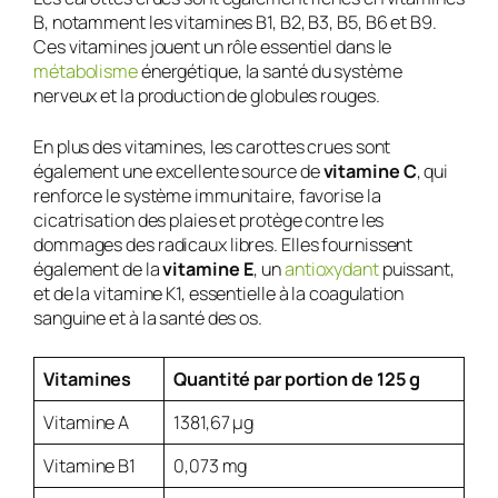
B, notamment les vitamines B1, B2, B3, B5, B6 et B9.
Ces vitamines jouent un rôle essentiel dans le
métabolisme
énergétique, la santé du système
nerveux et la production de globules rouges.
En plus des vitamines, les carottes crues sont
également une excellente source de
vitamine C
, qui
renforce le système immunitaire, favorise la
cicatrisation des plaies et protège contre les
dommages des radicaux libres. Elles fournissent
également de la
vitamine E
, un
antioxydant
puissant,
et de la vitamine K1, essentielle à la coagulation
sanguine et à la santé des os.
Vitamines
Quantité par portion de 125 g
Vitamine A
1381,67 µg
Vitamine B1
0,073 mg