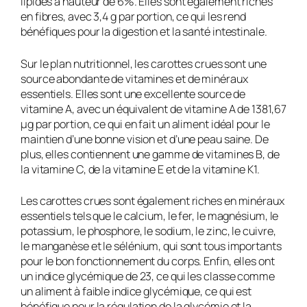
lipides à hauteur de 6%. Elles sont également riches
en fibres, avec 3,4 g par portion, ce qui les rend
bénéfiques pour la digestion et la santé intestinale.
Sur le plan nutritionnel, les carottes crues sont une
source abondante de vitamines et de minéraux
essentiels. Elles sont une excellente source de
vitamine A, avec un équivalent de vitamine A de 1381,67
µg par portion, ce qui en fait un aliment idéal pour le
maintien d’une bonne vision et d’une peau saine. De
plus, elles contiennent une gamme de vitamines B, de
la vitamine C, de la vitamine E et de la vitamine K1.
Les carottes crues sont également riches en minéraux
essentiels tels que le calcium, le fer, le magnésium, le
potassium, le phosphore, le sodium, le zinc, le cuivre,
le manganèse et le sélénium, qui sont tous importants
pour le bon fonctionnement du corps. Enfin, elles ont
un indice glycémique de 23, ce qui les classe comme
un aliment à faible indice glycémique, ce qui est
bénéfique pour la régulation de la glycémie et la