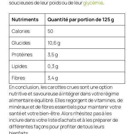
soucieuses de leur poids ou de leur
glycémie
.
Nutriments
Quantité par portion de 125 g
Calories
50
Glucides
10,6 g
Protéines
3,5 g
Lipides
0,3 g
Fibres
3,4 g
En conclusion, les carottes crues sont une option
nutritive et savoureuse à intégrer dans votre régime
alimentaire équilibré. Elles regorgent de vitamines, de
minéraux et de fibres essentiels pour maintenir votre
santé et votre bien-être. Alors n’hésitez pas à les
inclure dans votre liste d’achats et à les préparer de
différentes façons pour profiter de tous leurs
bienfaits.