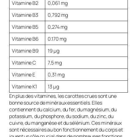
Vitamine B2
0,061 mg
Vitamine B3
0,792 mg
Vitamine B5
0,274 mg
Vitamine B6
0.170 mg
Vitamine B9
19 µg
Vitamine C
7,5 mg
Vitamine E
0,31 mg
Vitamine K1
13 µg
En plus des vitamines, les carottes crues sont une
bonne source de minéraux essentiels. Elles
contiennent du calcium, du fer, du magnésium, du
potassium, du phosphore, du sodium, du zinc, du
cuivre, du manganèse et du sélénium. Ces minéraux
sont nécessaires au bon fonctionnement du corps et
jouent un rôle crucial dans de nombreuses fonctions