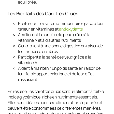
équilibrée.
Les Bienfaits des Carottes Crues
Renforcent le système immunitaire grâce à leur
teneur en vitamines et
antioxydants
Améliorent la santé de la peau grâce à la
vitamine A et à d’autres nutriments
Contribuent à une bonne digestion en raison de
leur richesse en fibres
Participent à la santé des yeux grâce à la
vitamine A
Aident à maintenir un poids santé en raison de
leur faible apport calorique et de leur effet
rassasiant
En résumé, les carottes crues sont un aliment à faible
indice glycémique, riche en nutriments essentiels.
Elles sont idéales pour une alimentation équilibrée et
peuvent être consommées de différentes manières,
que ce soit en salade, en jus ou simplement croquées