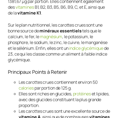
1381,67 µg par portion. Elles contiennent également
des
vitamines
B1, B2, B3, B5, B6, B9, C, et E, ainsi que
de la
vitamine K1
.
Sur le plan nutritionnel, les carottes crues sont une
bonne source de
minéraux essentiels
tels que le
calcium, le fer, le
magnésium
, le potassium, le
phosphore, le sodium, le zinc, le cuivre, le manganèse
et le sélénium. Enfin, elles ont un
indice glycémique
de
23, ce qui les classe comme un aliment à faible indice
glycémique.
Principaux Points à Retenir
Les carottes crues contiennent environ 50
calories
par portion de 125 g.
Elles sont riches en glucides,
protéines
et lipides,
avec des glucides constituant la plus grande
proportion.
Les carottes crues sont une excellente source de
vitamine A
, ainsi que de nombreuses
vitamines