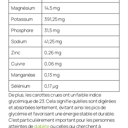
Magnésium
14,5 mg
Potassium
391,25 mg
Phosphore
31,5 mg
Sodium
41,25 mg
Zinc
0,26 mg
Cuivre
0,06 mg
Manganèse
0,13 mg
Sélénium
0,17 µg
De plus, les carottes crues ont un faible indice
glycémique de 23. Cela signifie qu’elles sont digérées
et absorbées lentement, évitant ainsi les pics de
glycémie et favorisant une énergie stable et durable.
C’est particulièrement important pour les personnes
atteintes de
diabète
ou celles qui cherchent à