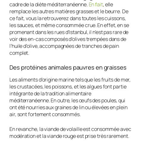
cadre de la diète méditerranéenne.
En fait
, elle
remplace les autres matières grasses et le beurre. De
ce fait, vous la retrouverez dans toutes les cuissons,
les sauces, et même consommée crue. En effet, en se
promenant dans les rues d’Istanbul, il n’est pas rare de
voir des en-cas composés d’olives trempées dans de
l’huile d’olive, accompagnées de tranches de pain
complet.
Des protéines animales pauvres en graisses
Les aliments d’origine marine tels que les fruits de mer,
les crustacées, les poissons, et les algues font partie
intégrante de la tradition alimentaire
méditerranéenne. En outre, les œufs des poules, qui
ont été nourries aux graines de lin ou élevées en plein
air, sont fortement consommés.
En revanche, la viande de volaille est consommée avec
modération et la viande rouge est prise très rarement.