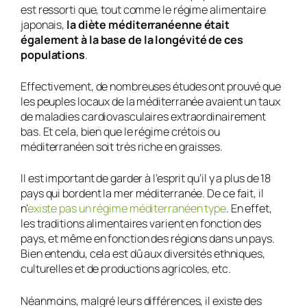
est ressorti que, tout comme le régime alimentaire
japonais,
la diète méditerranéenne était
également à la base de la longévité de ces
populations
.
Effectivement, de nombreuses études ont prouvé que
les peuples locaux de la méditerranée avaient un taux
de maladies cardiovasculaires extraordinairement
bas. Et cela, bien que le régime crétois ou
méditerranéen soit très riche en graisses.
Il est important de garder à l’esprit qu’il y a plus de 18
pays qui bordent la mer méditerranée. De ce fait, il
n’
existe pas un régime méditerranéen type
. En effet,
les traditions alimentaires varient en fonction des
pays, et même en fonction des régions dans un pays.
Bien entendu, cela est dû aux diversités ethniques,
culturelles et de productions agricoles, etc.
Néanmoins, malgré leurs différences, il existe des