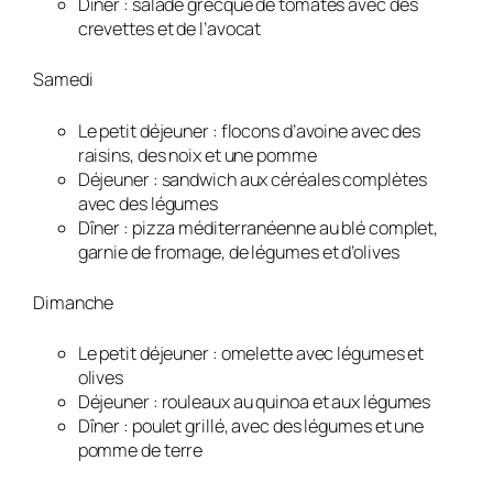
Dîner : salade grecque de tomates avec des
crevettes et de l’avocat
Samedi
Le petit déjeuner : flocons d’avoine avec des
raisins, des noix et une pomme
Déjeuner : sandwich aux céréales complètes
avec des légumes
Dîner : pizza méditerranéenne au blé complet,
garnie de fromage, de légumes et d’olives
Dimanche
Le petit déjeuner : omelette avec légumes et
olives
Déjeuner : rouleaux au quinoa et aux légumes
Dîner : poulet grillé, avec des légumes et une
pomme de terre