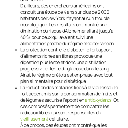
D’ailleurs, des chercheurs américains ont
conduit une étude de 4 ans sur plus de 2 000
habitants de New York n’ayant aucun trouble
neurologique. Les résultats ont montré une
diminution du risque d’Alzheimer allant jusqu’à
40 % pour ceux qui avaient suivi une
alimentation proche du régime méditerranéen
La protection contre le diabète : le fort apport
d’aliments riches en fibres provoque une
digestion plus lente et donc une distillation
progressive et lente du glucose dans le sang.
Ainsi, le régime crétois est en phase avec tout
plan alimentaire pour diabétique
La réduction des maladies liées à la vieillesse : le
fort accent mis sur la consommation de fruits et
de légumes sécurise l’apport en
antioxydants
. Or,
ces composés permettent de combattre les
radicaux libres qui sont responsables du
vieillissement
cellulaire.
À ce propos, des études ont montré que les