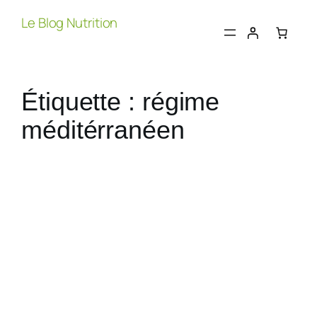
Aller
Le Blog Nutrition
au
contenu
Étiquette :
régime
méditérranéen