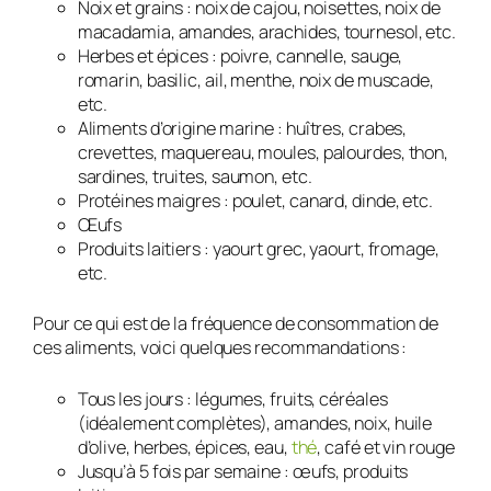
Noix et grains : noix de cajou, noisettes, noix de
macadamia, amandes, arachides, tournesol, etc.
Herbes et épices : poivre, cannelle, sauge,
romarin, basilic, ail, menthe, noix de muscade,
etc.
Aliments d’origine marine : huîtres, crabes,
crevettes, maquereau, moules, palourdes, thon,
sardines, truites, saumon, etc.
Protéines maigres : poulet, canard, dinde, etc.
Œufs
Produits laitiers : yaourt grec, yaourt, fromage,
etc.
Pour ce qui est de la fréquence de consommation de
ces aliments, voici quelques recommandations :
Tous les jours : légumes, fruits, céréales
(idéalement complètes), amandes, noix, huile
d’olive, herbes, épices, eau,
thé
, café et vin rouge
Jusqu’à 5 fois par semaine : œufs, produits