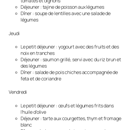
tomates et oignons
Déjeuner : tajine de poisson aux légumes
Dîner : soupe de lentilles avec une salade de
légumes
Jeudi
Le petit déjeuner : yogourt avec des fruits et des
noix en tranches
Déjeuner : saumon grillé, servi avec du riz brun et
des légumes
Dîner : salade de pois chiches accompagnée de
feta et de coriandre
Vendredi
Le petit déjeuner : œufs et légumes frits dans
l’huile d’olive
Déjeuner : tarte aux courgettes, thym et fromage
blanc