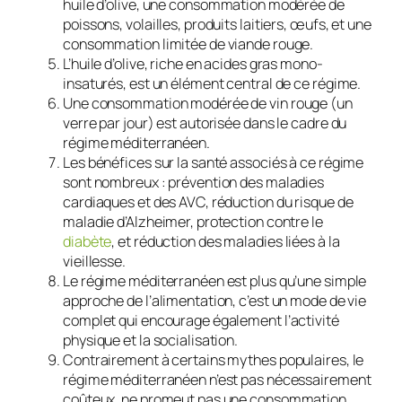
huile d’olive, une consommation modérée de
poissons, volailles, produits laitiers, œufs, et une
consommation limitée de viande rouge.
L’huile d’olive, riche en acides gras mono-
insaturés, est un élément central de ce régime.
Une consommation modérée de vin rouge (un
verre par jour) est autorisée dans le cadre du
régime méditerranéen.
Les bénéfices sur la santé associés à ce régime
sont nombreux : prévention des maladies
cardiaques et des AVC, réduction du risque de
maladie d’Alzheimer, protection contre le
diabète
, et réduction des maladies liées à la
vieillesse.
Le régime méditerranéen est plus qu’une simple
approche de l’alimentation, c’est un mode de vie
complet qui encourage également l’activité
physique et la socialisation.
Contrairement à certains mythes populaires, le
régime méditerranéen n’est pas nécessairement
coûteux, ne promeut pas une consommation