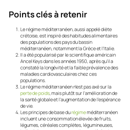
Points clés à retenir
Le régime méditerranéen, aussi appelé diète
crétoise, est inspiré des habitudes alimentaires
des populations des pays du bassin
méditerranéen, notamment la Grèce et l’Italie.
Il a été popularisé par le scientifique américain
Ancel Keys dans les années 1950, après qu’il a
constaté la longévité et la faible prévalence des
maladies cardiovasculaires chez ces
populations.
Le régime méditerranéen n’est pas axé sur la
perte de poids
, mais plutôt sur l’amélioration de
la santé globale et l’augmentation de l’espérance
de vie.
Les principes de base du
régime
méditerranéen
incluent une consommation élevée de fruits,
légumes, céréales complètes, légumineuses,