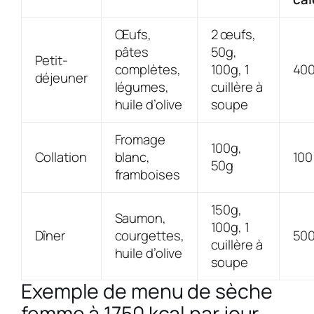
Œufs,
2 œufs,
pâtes
50g,
Petit-
complètes,
100g, 1
400
déjeuner
légumes,
cuillère à
huile d’olive
soupe
Fromage
100g,
Collation
blanc,
100
50g
framboises
150g,
Saumon,
100g, 1
Dîner
courgettes,
500
cuillère à
huile d’olive
soupe
Exemple de menu de sèche
femme à 1750 kcal par jour