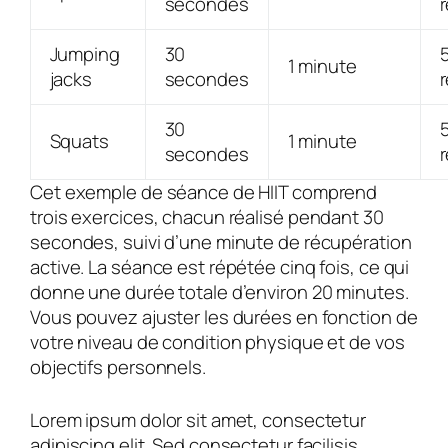
secondes
r
Jumping
30
1 minute
jacks
secondes
r
30
Squats
1 minute
secondes
r
Cet exemple de séance de HIIT comprend
trois exercices, chacun réalisé pendant 30
secondes, suivi d’une minute de récupération
active. La séance est répétée cinq fois, ce qui
donne une durée totale d’environ 20 minutes.
Vous pouvez ajuster les durées en fonction de
votre niveau de condition physique et de vos
objectifs personnels.
Lorem ipsum dolor sit amet, consectetur
adipiscing elit. Sed consectetur facilisis