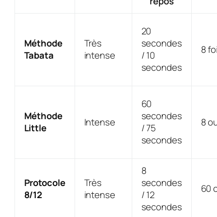
repos
20
Méthode
Très
secondes
8 fo
Tabata
intense
/ 10
secondes
60
Méthode
secondes
Intense
8 ou
Little
/ 75
secondes
8
Protocole
Très
secondes
60 
8/12
intense
/ 12
secondes