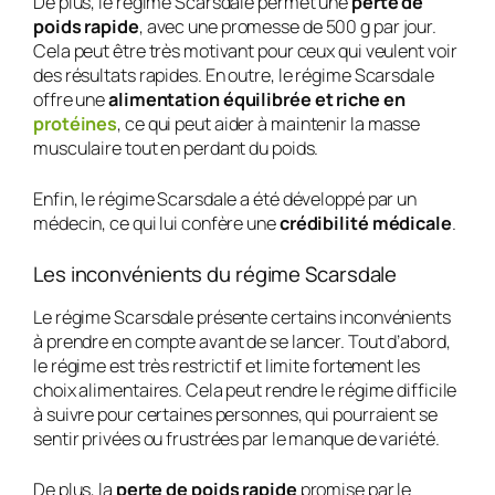
De plus, le régime Scarsdale permet une
perte de
poids rapide
, avec une promesse de 500 g par jour.
Cela peut être très motivant pour ceux qui veulent voir
des résultats rapides. En outre, le régime Scarsdale
offre une
alimentation équilibrée et riche en
protéines
, ce qui peut aider à maintenir la masse
musculaire tout en perdant du poids.
Enfin, le régime Scarsdale a été développé par un
médecin, ce qui lui confère une
crédibilité médicale
.
Les inconvénients du régime Scarsdale
Le régime Scarsdale présente certains inconvénients
à prendre en compte avant de se lancer. Tout d’abord,
le régime est très restrictif et limite fortement les
choix alimentaires. Cela peut rendre le régime difficile
à suivre pour certaines personnes, qui pourraient se
sentir privées ou frustrées par le manque de variété.
De plus, la
perte de poids rapide
promise par le