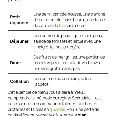
Une demi-pamplemousse, une tranche
Petit-
de pain complet sans beurre, une tasse
déjeuner
de café ou de
thé
sans sucre.
Une portion de poulet grillé sans peau,
Déjeuner
salade de tomates et laitue avec une
vinaigrette maison légère.
Des fruits de mer grillés, une portion de
Dîner
brocoli vapeur, une salade verte avec
une vinaigrette sans gras.
Une pomme ou une poire, selon
Collation
l’appétit.
Cet exemple de menu vous aidera à mieux
comprendre la méthode du régime Scarsdale. Il est
basé sur une consommation d’aliments riches en
protéines et faibles en
glucides
. Pour une perte de
poids efficace, respectez à la lettre le
plan