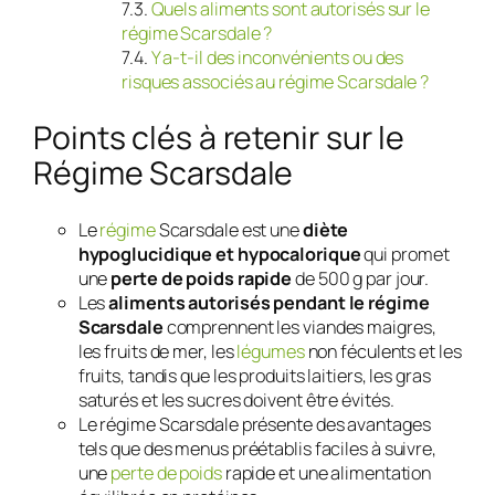
Quels aliments sont autorisés sur le
régime Scarsdale ?
Y a-t-il des inconvénients ou des
risques associés au régime Scarsdale ?
Points clés à retenir sur le
Régime Scarsdale
Le
régime
Scarsdale est une
diète
hypoglucidique et hypocalorique
qui promet
une
perte de poids rapide
de 500 g par jour.
Les
aliments autorisés pendant le régime
Scarsdale
comprennent les viandes maigres,
les fruits de mer, les
légumes
non féculents et les
fruits, tandis que les produits laitiers, les gras
saturés et les sucres doivent être évités.
Le régime Scarsdale présente des avantages
tels que des menus préétablis faciles à suivre,
une
perte de poids
rapide et une alimentation