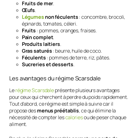
Fruits de mer
.
Œufs
.
Légumes
non féculents
: concombre, brocoli,
épinards, tomates, céleri.
Fruits
: pommes, oranges, fraises.
Pain complet
.
Produits laitiers
.
Gras saturés
: beurre, huile de coco.
Féculents
: pommes de terre, riz, pâtes.
Sucreries et desserts
.
Les avantages du régime Scarsdale
Le
régime Scarsdale
présente plusieurs avantages
pour ceux qui cherchent à perdre du poids rapidement.
Tout d’abord, ce régime est simple à suivre car il
propose des
menus préétablis
, ce qui élimine la
nécessité de compter les
calories
ou de peser chaque
aliment.