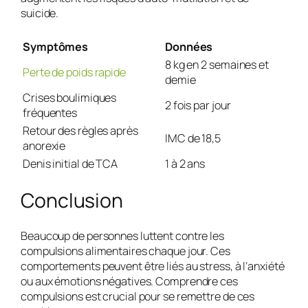
suicide.
Symptômes
Données
8 kg en 2 semaines et
Perte de poids rapide
demie
Crises boulimiques
2 fois par jour
fréquentes
Retour des règles après
IMC de 18,5
anorexie
Denis initial de TCA
1 à 2 ans
Conclusion
Beaucoup de personnes luttent contre les
compulsions alimentaires chaque jour. Ces
comportements peuvent être liés au stress, à l’anxiété
ou aux émotions négatives. Comprendre ces
compulsions est crucial pour se remettre de ces