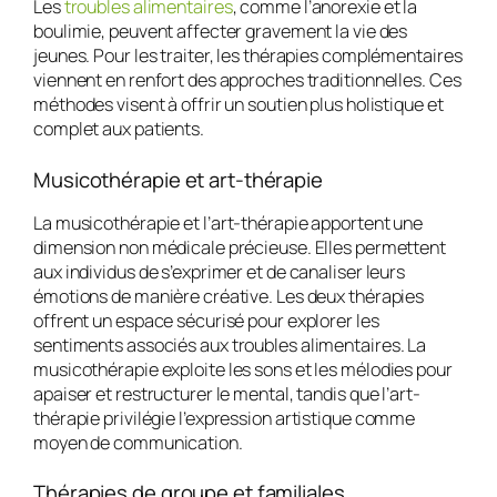
Les
troubles alimentaires
, comme l’anorexie et la
boulimie, peuvent affecter gravement la vie des
jeunes. Pour les traiter, les thérapies complémentaires
viennent en renfort des approches traditionnelles. Ces
méthodes visent à offrir un soutien plus holistique et
complet aux patients.
Musicothérapie et art-thérapie
La
musicothérapie
et l’
art-thérapie
apportent une
dimension non médicale précieuse. Elles permettent
aux individus de s’exprimer et de canaliser leurs
émotions de manière créative. Les deux thérapies
offrent un espace sécurisé pour explorer les
sentiments associés aux
troubles alimentaires
. La
musicothérapie
exploite les sons et les mélodies pour
apaiser et restructurer le mental, tandis que l’
art-
thérapie
privilégie l’expression artistique comme
moyen de communication.
Thérapies de groupe et familiales