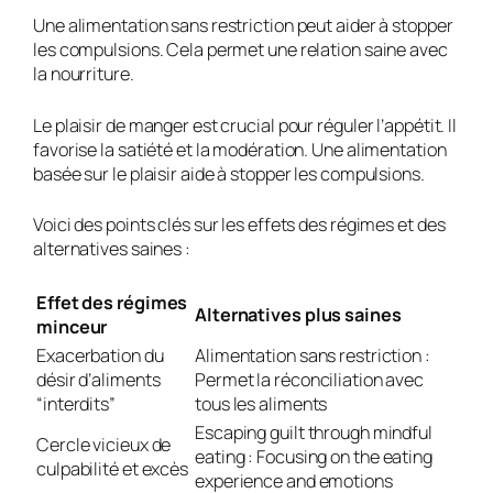
Une alimentation sans restriction peut aider à stopper
les compulsions. Cela permet une relation saine avec
la nourriture.
Le plaisir de manger est crucial pour réguler l’appétit. Il
favorise la satiété et la modération. Une alimentation
basée sur le plaisir aide à stopper les compulsions.
Voici des points clés sur les effets des régimes et des
alternatives saines :
Effet des régimes
Alternatives plus saines
minceur
Exacerbation du
Alimentation sans restriction
:
désir d’aliments
Permet la réconciliation avec
“interdits”
tous les aliments
Escaping guilt through mindful
Cercle vicieux de
eating
: Focusing on the eating
culpabilité et excès
experience and emotions