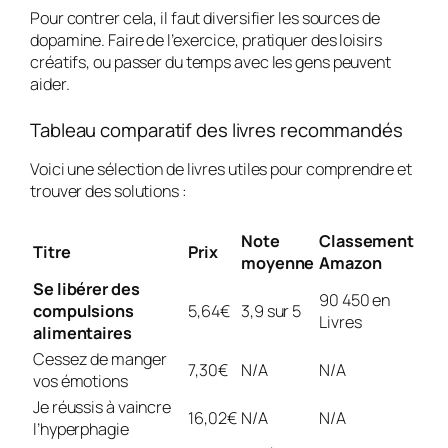
Pour contrer cela, il faut diversifier les sources de
dopamine. Faire de l’exercice, pratiquer des loisirs
créatifs, ou passer du temps avec les gens peuvent
aider.
Tableau comparatif des livres recommandés
Voici une sélection de livres utiles pour comprendre et
trouver des solutions :
Note
Classement
Titre
Prix
moyenne
Amazon
Se libérer des
90 450 en
compulsions
5,64€
3,9 sur 5
Livres
alimentaires
Cessez de manger
7,30€
N/A
N/A
vos émotions
Je réussis à vaincre
16,02€
N/A
N/A
l’hyperphagie