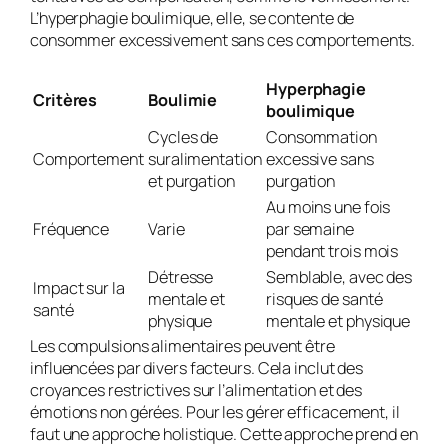
L’hyperphagie boulimique, elle, se contente de
consommer excessivement sans ces comportements.
Hyperphagie
Critères
Boulimie
boulimique
Cycles de
Consommation
Comportement
suralimentation
excessive sans
et purgation
purgation
Au moins une fois
Fréquence
Varie
par semaine
pendant trois mois
Détresse
Semblable, avec des
Impact sur la
mentale et
risques de santé
santé
physique
mentale et physique
Les compulsions alimentaires peuvent être
influencées par divers facteurs. Cela inclut des
croyances restrictives sur l’alimentation et des
émotions non gérées. Pour les gérer efficacement, il
faut une approche holistique. Cette approche prend en