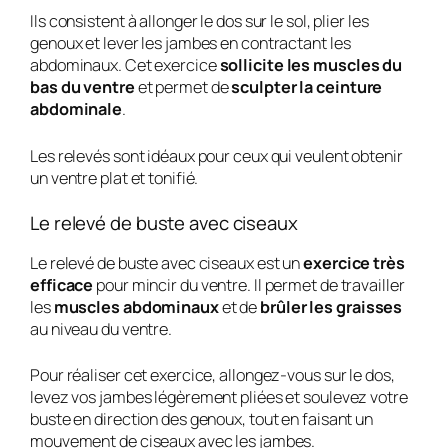
Ils consistent à allonger le dos sur le sol, plier les
genoux et lever les jambes en contractant les
abdominaux. Cet exercice
sollicite les muscles du
bas du ventre
et permet de
sculpter la ceinture
abdominale
.
Les relevés sont idéaux pour ceux qui veulent obtenir
un ventre plat et tonifié.
Le relevé de buste avec ciseaux
Le relevé de buste avec ciseaux est un
exercice très
efficace
pour mincir du ventre. Il permet de travailler
les
muscles abdominaux
et de
brûler les graisses
au niveau du ventre.
Pour réaliser cet exercice, allongez-vous sur le dos,
levez vos jambes légèrement pliées et soulevez votre
buste en direction des genoux, tout en faisant un
mouvement de ciseaux avec les jambes.