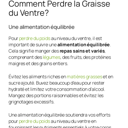
Comment Perdre la Graisse
du Ventre?
Une alimentation équilibrée
Pour
perdre du poids
au niveau du ventre, il est
important de suivre une
alimentation équilibrée
.
Cela signifie manger des
repas sains et variés
,
comprenant des
légumes
, des fruits, des protéines
maigres et des grains entiers.
Évitez les aliments riches en
matières grasses
et en
sucre ajouté. Buvez beaucoup d’eau pour rester
hydraté et limitez votre consommation d’alcool.
Mangez des portions raisonnables et évitez les
grignotages excessifs.
Une alimentation équilibrée soutiendra vos efforts
pour
perdre du poids
au niveau du ventre en
fournissant les nutriments essentiels à votre corps.