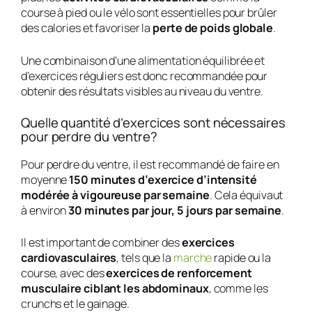
course à pied ou le vélo sont essentielles pour brûler
des calories et favoriser la
perte de poids globale
.
Une combinaison d’une alimentation équilibrée et
d’exercices réguliers est donc recommandée pour
obtenir des résultats visibles au niveau du ventre.
Quelle quantité d’exercices sont nécessaires
pour perdre du ventre?
Pour perdre du ventre, il est recommandé de faire en
moyenne
150 minutes d’exercice d’intensité
modérée à vigoureuse par semaine
. Cela équivaut
à environ
30 minutes par jour, 5 jours par semaine
.
Il est important de combiner des
exercices
cardiovasculaires
, tels que la
marche
rapide ou la
course, avec des
exercices de renforcement
musculaire ciblant les abdominaux
, comme les
crunchs et le gainage.