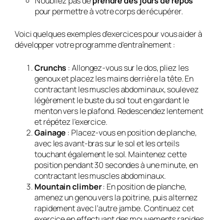
N’oubliez pas de
prendre des jours de repos
pour permettre à votre corps de récupérer.
Voici quelques exemples d’exercices pour vous aider à
développer votre programme d’entraînement :
Crunchs
: Allongez-vous sur le dos, pliez les
genoux et placez les mains derrière la tête. En
contractant les muscles abdominaux, soulevez
légèrement le buste du sol tout en gardant le
menton vers le plafond. Redescendez lentement
et répétez l’exercice.
Gainage
: Placez-vous en position de planche,
avec les avant-bras sur le sol et les orteils
touchant également le sol. Maintenez cette
position pendant 30 secondes à une minute, en
contractant les muscles abdominaux.
Mountain climber
: En position de planche,
amenez un genou vers la poitrine, puis alternez
rapidement avec l’autre jambe. Continuez cet
exercice en effectuant des mouvements rapides