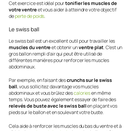
Cet exercice est idéal pour
tonifier les muscles de
votre ventre
et vous aider à atteindre votre objectif
de
perte de poids
.
Le swiss ball
Le swiss ball est un excellent outil pour travailler les
muscles du ventre
et obtenir un
ventre plat
. C’est un
gros ballon rempli d’air qui peut être utilisé de
différentes manières pour renforcer les muscles
abdominaux.
Par exemple, en faisant des
crunchs sur le swiss
ball
, vous sollicitez davantage vos muscles
abdominaux et vous brûlez des
calories
en même
temps. Vous pouvez également essayer de faire des
relevés de buste avec le swiss ball
en plaçant vos
pieds sur le ballon et en soulevant votre buste.
Cela aide à renforcer les muscles du bas du ventre et à