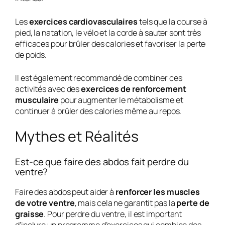
Les
exercices cardiovasculaires
tels que la course à
pied, la natation, le vélo et la corde à sauter sont très
efficaces pour brûler des calories et favoriser la perte
de poids.
Il est également recommandé de combiner ces
activités avec des
exercices de renforcement
musculaire
pour augmenter le métabolisme et
continuer à brûler des calories même au repos.
Mythes et Réalités
Est-ce que faire des abdos fait perdre du
ventre?
Faire des abdos peut aider à
renforcer les muscles
de votre ventre
, mais cela ne garantit pas la
perte de
graisse
. Pour perdre du ventre, il est important
d’inclure un programme d’exercices qui combine des