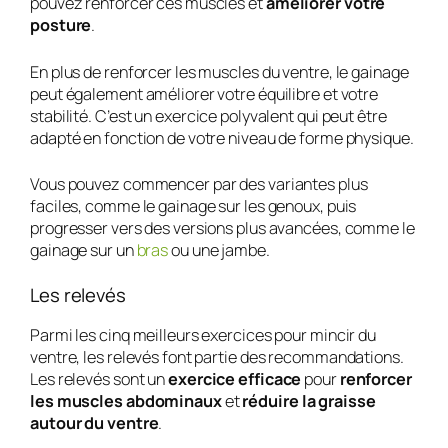
pouvez renforcer ces muscles et
améliorer votre
posture
.
En plus de renforcer les muscles du ventre, le gainage
peut également améliorer votre équilibre et votre
stabilité. C’est un exercice polyvalent qui peut être
adapté en fonction de votre niveau de forme physique.
Vous pouvez commencer par des variantes plus
faciles, comme le gainage sur les genoux, puis
progresser vers des versions plus avancées, comme le
gainage sur un
bras
ou une jambe.
Les relevés
Parmi les cinq meilleurs exercices pour mincir du
ventre, les relevés font partie des recommandations.
Les relevés sont un
exercice efficace
pour
renforcer
les muscles abdominaux
et
réduire la graisse
autour du ventre
.