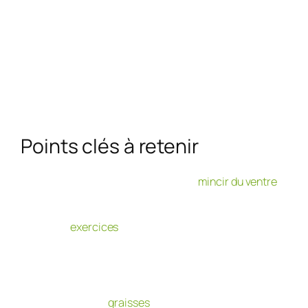
Points clés à retenir
Les 5 meilleurs exercices pour
mincir du ventre
sont les crunchs, le gainage, les relevés, le relevé
de buste avec ciseaux et le touché coude/genou.
Ces
exercices
aident à tonifier les muscles
abdominaux et à réduire la graisse du ventre.
La corde à sauter, le cross training, la marche à
pied et le vélo sont également des activités
sportives recommandées pour perdre du ventre
et brûler les
graisses
abdominales.