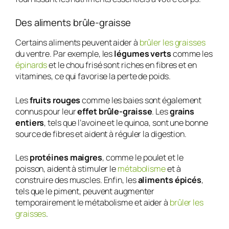
Des aliments brûle-graisse
Certains aliments peuvent aider à
brûler les graisses
du ventre. Par exemple, les
légumes verts
comme les
épinards
et le chou frisé sont riches en fibres et en
vitamines, ce qui favorise la perte de poids.
Les
fruits rouges
comme les baies sont également
connus pour leur
effet brûle-graisse
. Les
grains
entiers
, tels que l’avoine et le quinoa, sont une bonne
source de fibres et aident à réguler la digestion.
Les
protéines maigres
, comme le poulet et le
poisson, aident à stimuler le
métabolisme
et à
construire des muscles. Enfin, les
aliments épicés
,
tels que le piment, peuvent augmenter
temporairement le métabolisme et aider à
brûler les
graisses
.