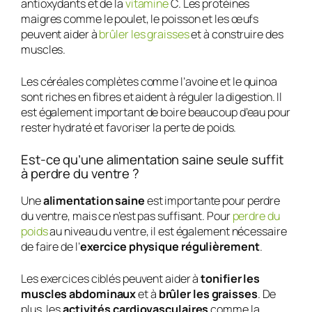
antioxydants et de la
vitamine
C. Les protéines
maigres comme le poulet, le poisson et les œufs
peuvent aider à
brûler les graisses
et à construire des
muscles.
Les céréales complètes comme l’avoine et le quinoa
sont riches en fibres et aident à réguler la digestion. Il
est également important de boire beaucoup d’eau pour
rester hydraté et favoriser la perte de poids.
Est-ce qu’une alimentation saine seule suffit
à perdre du ventre ?
Une
alimentation saine
est importante pour perdre
du ventre, mais ce n’est pas suffisant. Pour
perdre du
poids
au niveau du ventre, il est également nécessaire
de faire de l’
exercice physique régulièrement
.
Les exercices ciblés peuvent aider à
tonifier les
muscles abdominaux
et à
brûler les graisses
. De
plus, les
activités cardiovasculaires
comme la