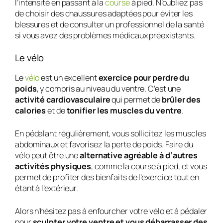
l’intensité en passant à la
course
à pied. N’oubliez pas
de choisir des chaussures adaptées pour éviter les
blessures et de consulter un professionnel de la santé
si vous avez des problèmes médicaux préexistants.
Le vélo
Le
vélo
est un excellent
exercice pour perdre du
poids
, y compris au niveau du ventre. C’est une
activité cardiovasculaire
qui permet de
brûler des
calories
et de
tonifier les muscles du ventre
.
En pédalant régulièrement, vous sollicitez les muscles
abdominaux et favorisez la perte de poids. Faire du
vélo peut être une
alternative agréable à d’autres
activités physiques
, comme la course à pied, et vous
permet de profiter des bienfaits de l’exercice tout en
étant à l’extérieur.
Alors n’hésitez pas à enfourcher votre vélo et à pédaler
pour
sculpter votre ventre et vous débarrasser des