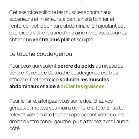
Cet exercice sollicite les muscles abdominaux
supérieurs et inférieurs, aidant ainsi à tonifier et
renforcer votre ceinture abdominale. En ajoutant cet
exercice à votre routine d’entraînement, vous pourrez
obtenir un
ventre plus plat
et sculpté.
Le touché coude/genou
Pour ceux qui veulent
perdre du poids
au niveau du
ventre, l’exercice du touché coude/genou est très
efficace. Cet exercice
sollicite les muscles
abdominaux
et
aide à
brûler les graisses
.
Pour le faire, allongez-vous sur le dos, pliez vos
genoux et mettez vos mains derrière la tête. Ensuite,
relevez votre buste tout en rapprochant votre coude
droit de votre genou gauche, puis alternez avec l’autre
côté.