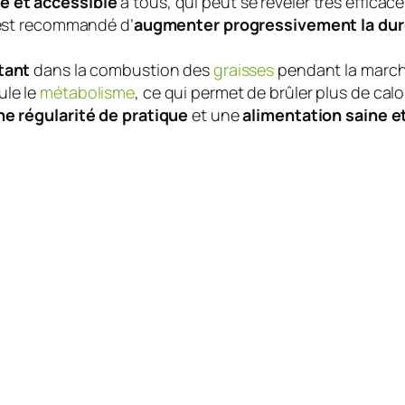
e et accessible
à tous, qui peut se révéler très efficac
 est recommandé d’
augmenter progressivement la dur
tant
dans la combustion des
graisses
pendant la marche
ule le
métabolisme
, ce qui permet de brûler plus de calo
ne régularité de pratique
et une
alimentation saine et