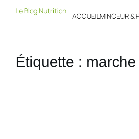
Aller
Le Blog Nutrition
au
ACCUEIL
MINCEUR & P
contenu
Étiquette :
marche