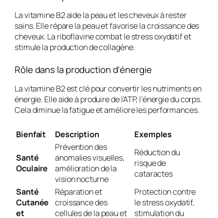
La vitamine B2 aide la peau et les cheveux à rester
sains. Elle répare la peau et favorise la croissance des
cheveux. La riboflavine combat le stress oxydatif et
stimule la production de collagène.
Rôle dans la production d’énergie
La vitamine B2 est clé pour convertir les nutriments en
énergie. Elle aide à produire de l’ATP, l’énergie du corps.
Cela diminue la fatigue et améliore les performances.
Bienfait
Description
Exemples
Prévention des
Réduction du
Santé
anomalies visuelles,
risque de
Oculaire
amélioration de la
cataractes
vision nocturne
Santé
Réparation et
Protection contre
Cutanée
croissance des
le stress oxydatif,
et
cellules de la peau et
stimulation du