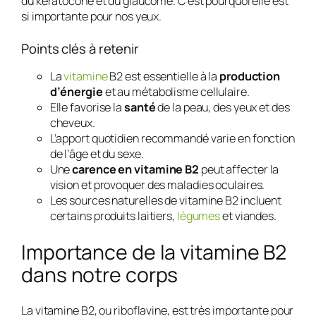
du kératocône et du glaucome. C’est pourquoi elle est
si importante pour nos yeux.
Points clés à retenir
La
vitamine
B2 est essentielle à la
production
d’énergie
et au métabolisme cellulaire.
Elle favorise la
santé
de la peau, des yeux et des
cheveux.
L’apport quotidien recommandé varie en fonction
de l’âge et du sexe.
Une
carence en vitamine B2
peut affecter la
vision et provoquer des maladies oculaires.
Les sources naturelles de vitamine B2 incluent
certains produits laitiers,
légumes
et viandes.
Importance de la vitamine B2
dans notre corps
La vitamine B2, ou riboflavine, est très importante pour