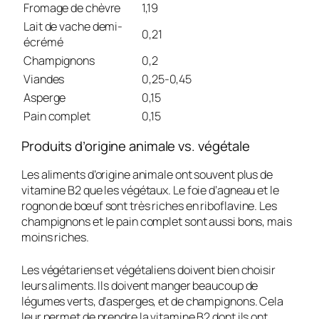
Fromage de chèvre
1,19
Lait de vache demi-
0,21
écrémé
Champignons
0,2
Viandes
0,25-0,45
Asperge
0,15
Pain complet
0,15
Produits d’origine animale vs. végétale
Les aliments d’origine animale ont souvent plus de
vitamine B2 que les végétaux. Le foie d’agneau et le
rognon de bœuf sont très riches en riboflavine. Les
champignons et le pain complet sont aussi bons, mais
moins riches.
Les végétariens et végétaliens doivent bien choisir
leurs aliments. Ils doivent manger beaucoup de
légumes verts, d’asperges, et de champignons. Cela
leur permet de prendre la vitamine B2 dont ils ont