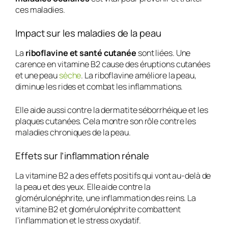
ces maladies.
Impact sur les maladies de la peau
La
riboflavine et santé cutanée
sont liées. Une
carence en vitamine B2 cause des éruptions cutanées
et une peau
sèche
. La riboflavine améliore la peau,
diminue les rides et combat les inflammations.
Elle aide aussi contre la dermatite séborrhéique et les
plaques cutanées. Cela montre son rôle contre les
maladies chroniques de la peau.
Effets sur l’inflammation rénale
La vitamine B2 a des effets positifs qui vont au-delà de
la peau et des yeux. Elle aide contre la
glomérulonéphrite, une inflammation des reins. La
vitamine B2 et glomérulonéphrite
combattent
l’inflammation et le stress oxydatif.